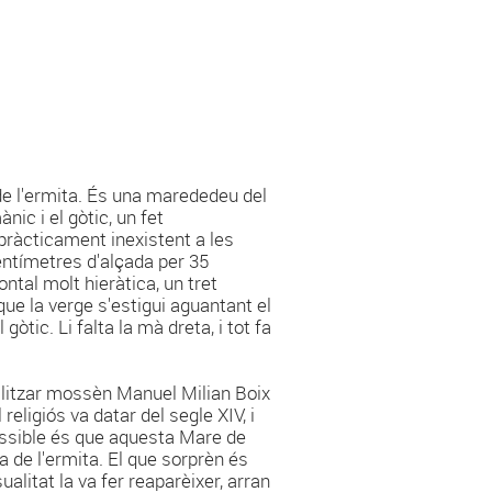
 de l'ermita. És una marededeu del
nic i el gòtic, un fet
 pràcticament inexistent a les
centímetres d'alçada per 35
ntal molt hieràtica, un tret
 que la verge s'estigui aguantant el
tic. Li falta la mà dreta, i tot fa
realitzar mossèn Manuel Milian Boix
religiós va datar del segle XIV, i
possible és que aquesta Mare de
a de l'ermita. El que sorprèn és
alitat la va fer reaparèixer, arran