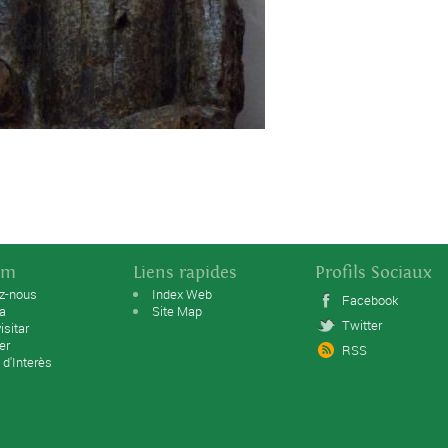
sm
Liens rapides
Profils Sociaux
ez-nous
Index Web
Facebook
ta
Site Map
Twitter
isitar
er
RSS
 d'Interès