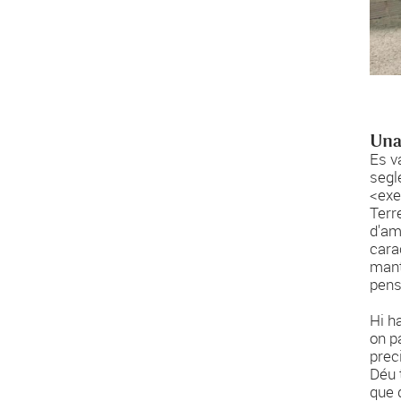
Una
Es v
segle
<exe
Terr
d'am
carac
mant
pens
Hi h
on pa
prec
Déu 
que 