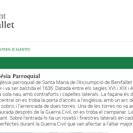
nt
llet
NTERN D'ALERTES
lésia Parroquial
glésia parroquial de Santa Maria de l'Assumpció de Benifallet 
 i va ser bastida el 1635. Datada entre els segles XVI i XIX i és 
a sola nau, amb contraforts i capelles laterals. La façana és
central on es troba la porta d'accés a l'església, amb un arc
sobris i l'arrencada de dues torres. Una de les torres no va arr
aurada després de la Guerra Civil, on es troba el campanar. La
ant. Sobre l'entrada hi ha un rosetó i finestres laterals en cad
erfectes durant la Guerra Civil que van afectar a l'altar major