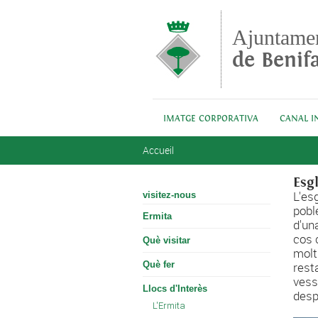
Aller au contenu principal
Ajuntame
de Benifa
IMATGE CORPORATIVA
CANAL I
Vous êtes ici
Accueil
Esg
L'es
visitez-nous
poble
Ermita
d'un
cos 
Què visitar
molt 
Què fer
rest
vess
Llocs d'Interès
desp
L'Ermita