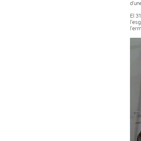
d'une
El 3
l'es
l'erm