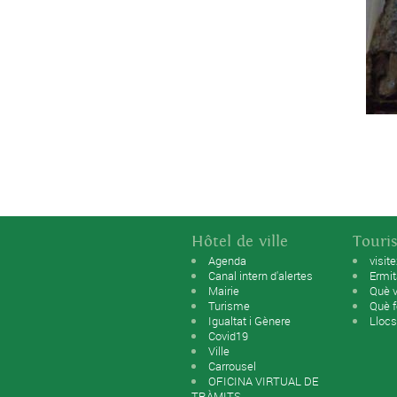
Hôtel de ville
Touri
Agenda
visit
Canal intern d'alertes
Ermi
Mairie
Què v
Turisme
Què f
Igualtat i Gènere
Llocs
Covid19
Ville
Carrousel
OFICINA VIRTUAL DE
TRÀMITS