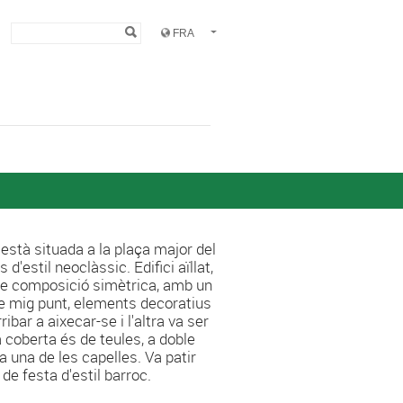
Formulaire de
Rechercher
recherche
està situada a la plaça major del
d'estil neoclàssic. Edifici aïllat,
 de composició simètrica, amb un
 de mig punt, elements decoratius
ibar a aixecar-se i l'altra va ser
 coberta és de teules, a doble
a una de les capelles. Va patir
 de festa d'estil barroc.