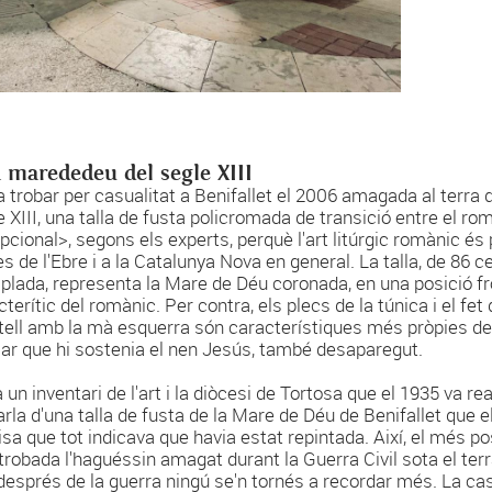
 marededeu del segle XIII
a trobar per casualitat a Benifallet el 2006 amagada al terra
 XIII, una talla de fusta policromada de transició entre el romà
pcional>, segons els experts, perquè l'art litúrgic romànic és
es de l'Ebre i a la Catalunya Nova en general. La talla, de 86 
plada, representa la Mare de Déu coronada, en una posició fro
terític del romànic. Per contra, els plecs de la túnica i el fet
ell amb la mà esquerra són característiques més pròpies del gò
ar que hi sostenia el nen Jesús, també desaparegut.
a un inventari de l'art i la diòcesi de Tortosa que el 1935 va 
rla d'una talla de fusta de la Mare de Déu de Benifallet que el 
isa que tot indicava que havia estat repintada. Així, el més 
trobada l'haguéssin amagat durant la Guerra Civil sota el terr
després de la guerra ningú se'n tornés a recordar més. La casu