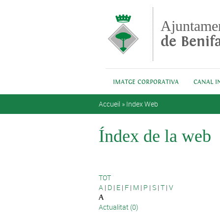
Aller au contenu principal
Ajuntame
de Benifa
IMATGE CORPORATIVA
CANAL I
Vous êtes ici
Accueil
»
Index Web
Índex de la web
TOT
A
|
D
|
E
|
F
|
M
|
P
|
S
|
T
|
V
A
Actualitat (0)