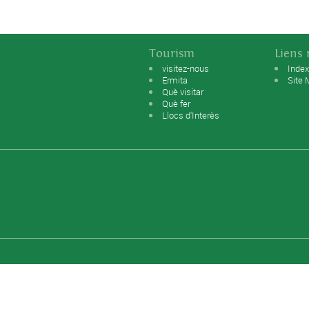
Tourism
Liens 
visitez-nous
Inde
Ermita
Site
Què visitar
Què fer
Llocs d'Interès