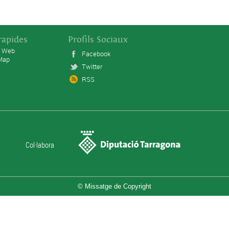
rapides
Profils Sociaux
x Web
Facebook
 Map
Twitter
RSS
Col·labora
© Missatge de Copyright