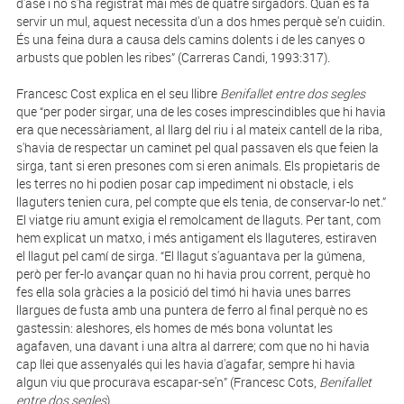
d'ase i no s'ha registrat mai més de quatre sirgadors. Quan es fa
servir un mul, aquest necessita d'un a dos hmes perquè se'n cuidin.
És una feina dura a causa dels camins dolents i de les canyes o
arbusts que poblen les ribes” (Carreras Candi, 1993:317).
Francesc Cost explica en el seu llibre
Benifallet entre dos segles
que “per poder sirgar, una de les coses imprescindibles que hi havia
era que necessàriament, al llarg del riu i al mateix cantell de la riba,
s'havia de respectar un caminet pel qual passaven els que feien la
sirga, tant si eren presones com si eren animals. Els propietaris de
les terres no hi podien posar cap impediment ni obstacle, i els
llaguters tenien cura, pel compte que els tenia, de conservar-lo net.”
El viatge riu amunt exigia el remolcament de llaguts. Per tant, com
hem explicat un matxo, i més antigament els llaguteres, estiraven
el llagut pel camí de sirga. “El llagut s'aguantava per la gúmena,
però per fer-lo avançar quan no hi havia prou corrent, perquè ho
fes ella sola gràcies a la posició del timó hi havia unes barres
llargues de fusta amb una puntera de ferro al final perquè no es
gastessin: aleshores, els homes de més bona voluntat les
agafaven, una davant i una altra al darrere; com que no hi havia
cap llei que assenyalés qui les havia d'agafar, sempre hi havia
algun viu que procurava escapar-se'n” (Francesc Cots,
Benifallet
entre dos segles
).