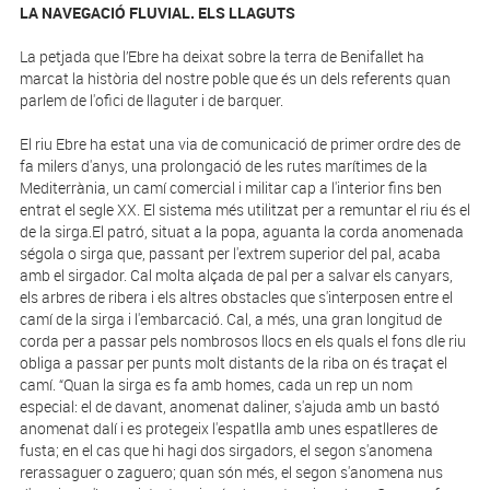
LA NAVEGACIÓ FLUVIAL. ELS LLAGUTS
La petjada que l’Ebre ha deixat sobre la terra de Benifallet ha
marcat la història del nostre poble que és un dels referents quan
parlem de l'ofici de llaguter i de barquer.
El riu Ebre ha estat una via de comunicació de primer ordre des de
fa milers d'anys, una prolongació de les rutes marítimes de la
Mediterrània, un camí comercial i militar cap a l'interior fins ben
entrat el segle XX. El sistema més utilitzat per a remuntar el riu és el
de la sirga.El patró, situat a la popa, aguanta la corda anomenada
ségola o sirga que, passant per l'extrem superior del pal, acaba
amb el sirgador. Cal molta alçada de pal per a salvar els canyars,
els arbres de ribera i els altres obstacles que s'interposen entre el
camí de la sirga i l'embarcació. Cal, a més, una gran longitud de
corda per a passar pels nombrosos llocs en els quals el fons dle riu
obliga a passar per punts molt distants de la riba on és traçat el
camí. “Quan la sirga es fa amb homes, cada un rep un nom
especial: el de davant, anomenat daliner, s'ajuda amb un bastó
anomenat dalí i es protegeix l'espatlla amb unes espatlleres de
fusta; en el cas que hi hagi dos sirgadors, el segon s'anomena
rerassaguer o zaguero; quan són més, el segon s'anomena nus