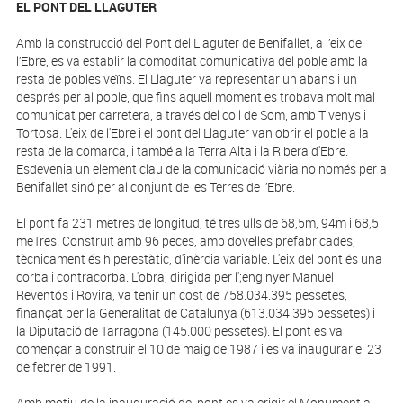
EL PONT DEL LLAGUTER
Amb la construcció del Pont del Llaguter de Benifallet, a l’eix de
l’Ebre, es va establir la comoditat comunicativa del poble amb la
resta de pobles veïns. El Llaguter va representar un abans i un
després per al poble, que fins aquell moment es trobava molt mal
comunicat per carretera, a través del coll de Som, amb Tivenys i
Tortosa. L'eix de l'Ebre i el pont del Llaguter van obrir el poble a la
resta de la comarca, i també a la Terra Alta i la Ribera d'Ebre.
Esdevenia un element clau de la comunicació viària no només per a
Benifallet sinó per al conjunt de les Terres de l’Ebre.
El pont fa 231 metres de longitud, té tres ulls de 68,5m, 94m i 68,5
meTres. Construït amb 96 peces, amb dovelles prefabricades,
tècnicament és hiperestàtic, d'inèrcia variable. L'eix del pont és una
corba i contracorba. L'obra, dirigida per l';enginyer Manuel
Reventós i Rovira, va tenir un cost de 758.034.395 pessetes,
finançat per la Generalitat de Catalunya (613.034.395 pessetes) i
la Diputació de Tarragona (145.000 pessetes). El pont es va
començar a construir el 10 de maig de 1987 i es va inaugurar el 23
de febrer de 1991.
Amb motiu de la inauguració del pont es va erigir el Monument al