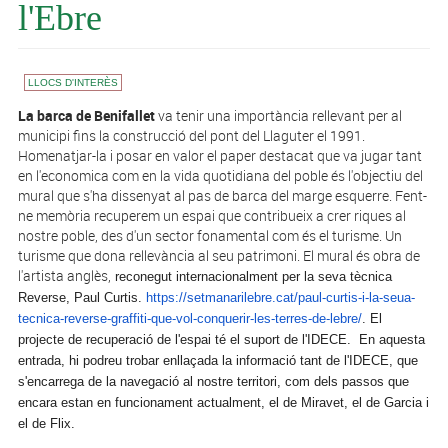
l'Ebre
LLOCS D'INTERÈS
​La barca de Benifallet
va tenir una importància rellevant per al
municipi fins la construcció del pont del Llaguter el 1991.
Homenatjar-la i posar en valor el paper destacat que va jugar tant
en l'economica com en la vida quotidiana del poble és l'objectiu del
mural que s'ha dissenyat al pas de barca del marge esquerre. Fent-
ne memòria recuperem un espai que contribueix a crer riques al
nostre poble, des d'un sector fonamental com és el turisme. Un
turisme que dona rellevància al seu patrimoni. El mural és obra de
l'artista anglès,
reconegut internacionalment per la seva tècnica
Reverse,
Paul
Curtis
.
https://setmanarilebre.cat/
paul
-
curtis
-i-la-seua-
tecnica-
reverse-graffiti-que-vol-
conquerir-les-terres-de-lebre/
. El
projecte de recuperació de l'espai té el suport de l'IDECE. En aquesta
entrada, hi podreu trobar enllaçada la informació tant de l'IDECE, que
s'encarrega de la navegació al nostre territori, com dels passos que
encara estan en funcionament actualment, el de Miravet, el de Garcia i
el de Flix.