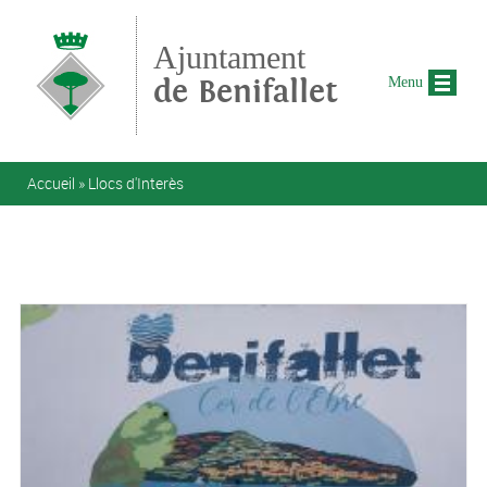
Aller au contenu principal
Ajuntament
de Benifallet
Menu
Vous êtes ici
Accueil
»
Llocs d'Interès