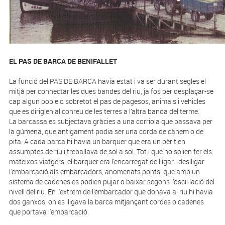
EL PAS DE BARCA DE BENIFALLET
La funció del PAS DE BARCA havia estat i va ser durant segles el
mitjà per connectar les dues bandes del riu, ja fos per desplaçar-se
cap algun poble o sobretot el pas de pagesos, animals i vehicles
que es dirigien al conreu de les terres a l’altra banda del terme.
La barcassa es subjectava gràcies a una corriola que passava per
la gúmena, que antigament podia ser una corda de cànem o de
pita. A cada barca hi havia un barquer que era un pèrit en
assumptes de riu i treballava de sol a sol. Tot i que ho solien fer els
mateixos viatgers, el barquer era l'encarregat de lligar i deslligar
l'embarcació als embarcadors, anomenats ponts, que amb un
sistema de cadenes es podien pujar o baixar segons l’oscil·lació del
nivell del riu. En l'extrem de l'embarcador que donava al riu hi havia
dos ganxos, on es lligava la barca mitjançant cordes o cadenes
que portava l'embarcació.