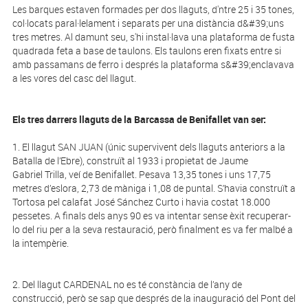
Les barques estaven formades per dos llaguts, d'ntre 25 i 35 tones,
col·locats paral·lelament i separats per una distància d&#39;uns
tres metres. Al damunt seu, s'hi instal·lava una plataforma de fusta
quadrada feta a base de taulons. Els taulons eren fixats entre si
amb passamans de ferro i després la plataforma s&#39;enclavava
a les vores del casc del llagut.
Els tres darrers llaguts de la Barcassa de Benifallet van ser:
1. El llagut SAN JUAN (únic supervivent dels llaguts anteriors a la
Batalla de l’Ebre), construït al 1933 i propietat de Jaume
Gabriel Trilla, veí de Benifallet. Pesava 13,35 tones i uns 17,75
metres d’eslora, 2,73 de màniga i 1,08 de puntal. S’havia construït a
Tortosa pel calafat José Sánchez Curto i havia costat 18.000
pessetes. A finals dels anys 90 es va intentar sense èxit recuperar-
lo del riu per a la seva restauració, però finalment es va fer malbé a
la intempèrie.
2. Del llagut CARDENAL no es té constància de l’any de
construcció, però se sap que després de la inauguració del Pont del