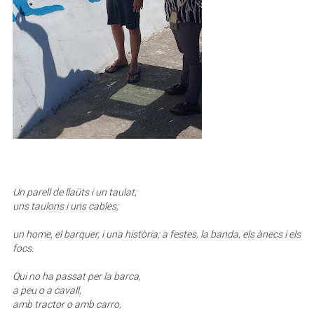
Un parell de llaüts i un taulat;
uns taulons i uns cables;
un home, el barquer, i una història; a festes, la banda, els ànecs i els
focs.
Qui no ha passat per la barca,
a peu o a cavall,
amb tractor o amb carro,