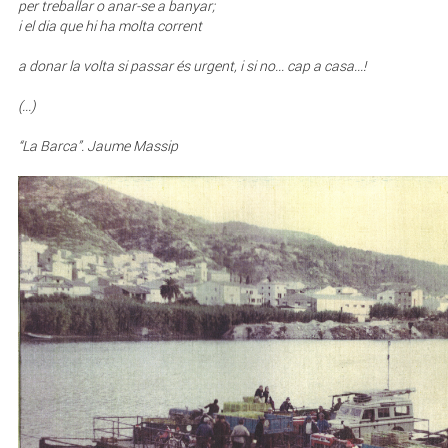
per treballar o anar-se a banyar;
i el dia que hi ha molta corrent
a donar la volta si passar és urgent, i si no... cap a casa...!
(...)
“La Barca”. Jaume Massip