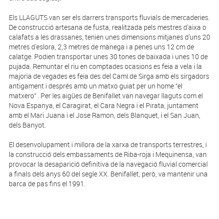
Els LLAGUTS van ser els darrers transports fluvials de mercaderies.
De construcció artesana de fusta, realitzada pels mestres d'aixa o
calafats a les drassanes, tenien unes dimensions mitjanes d'uns 20
metres d'eslora, 2,3 metres de mànega i a penes uns 12 cm de
calatge. Podien transportar unes 30 tones de baixada i unes 10 de
pujada. Remuntar el riu en comptades ocasions es feia a vela i la
majoria de vegades es feia des del Camí de Sirga amb els sirgadors
antigament i després amb un matxo guiat per un home “el
matxero” . Per les aigües de Benifallet van navegar llaguts com el
Nova Espanya, el Caragirat, el Cara Negra i el Pirata, juntament
amb el Mari Juana i el Jose Ramon, dels Blanquet, i el San Juan,
dels Banyot.
El desenvolupament i millora de la xarxa de transports terrestres, i
la construcció dels embassaments de Riba-roja i Mequinensa, van
provocar la desaparició definitiva de la navegació fluvial comercial
a finals dels anys 60 del segle XX. Benifallet, però, va mantenir una
barca de pas fins el 1991.