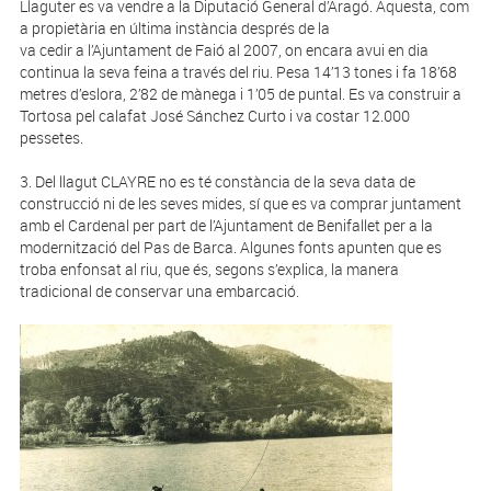
Llaguter es va vendre a la Diputació General d’Aragó. Aquesta, com
a propietària en última instància després de la
va cedir a l’Ajuntament de Faió al 2007, on encara avui en dia
continua la seva feina a través del riu. Pesa 14’13 tones i fa 18’68
metres d’eslora, 2’82 de mànega i 1’05 de puntal. Es va construir a
Tortosa pel calafat José Sánchez Curto i va costar 12.000
pessetes.
3. Del llagut CLAYRE no es té constància de la seva data de
construcció ni de les seves mides, sí que es va comprar juntament
amb el Cardenal per part de l’Ajuntament de Benifallet per a la
modernització del Pas de Barca. Algunes fonts apunten que es
troba enfonsat al riu, que és, segons s’explica, la manera
tradicional de conservar una embarcació.