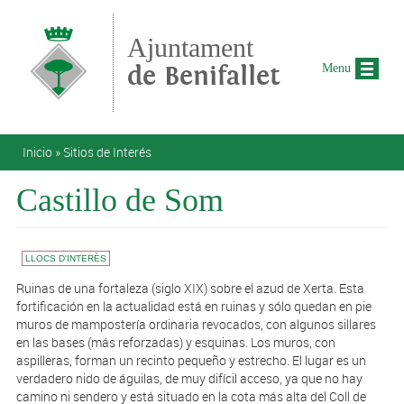
Pasar al contenido principal
Ajuntament
de Benifallet
Menu
Se encuentra usted aquí
Inicio
»
Sitios de Interés
Castillo de Som
LLOCS D'INTERÈS
Ruinas de una fortaleza (siglo XIX) sobre el azud de Xerta. Esta
fortificación en la actualidad está en ruinas y sólo quedan en pie
muros de mampostería ordinaria revocados, con algunos sillares
en las bases (más reforzadas) y esquinas. Los muros, con
aspilleras, forman un recinto pequeño y estrecho. El lugar es un
verdadero nido de águilas, de muy difícil acceso, ya que no hay
camino ni sendero y está situado en la cota más alta del Coll de