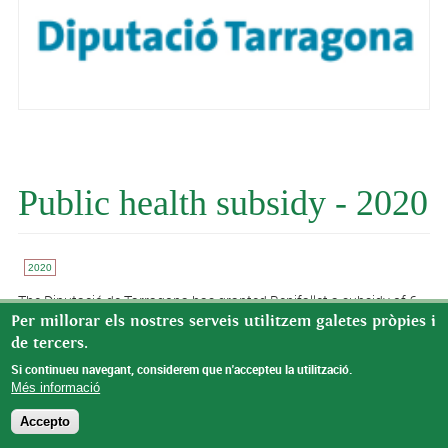
Public health subsidy - 2020
2020
The Diputació de Tarragona has granted Benifallet a subsidy of €
11,201.83 for Public Health Protection, on the occasion of
Per millorar els nostres serveis utilitzem galetes pròpies i
COVID19.
de tercers.
Si continueu navegant, considerem que n'accepteu la utilització.
Més informació
© Missatge de Copyright
Accepto