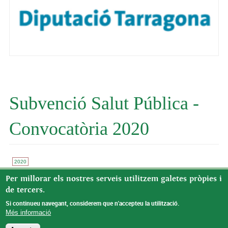
Subvenció Salut Pública -
Convocatòria 2020
2020
La Diputació de Tarragona ha concedit a l'Ajuntament de Benifallet
Per millorar els nostres serveis utilitzem galetes pròpies i
una subvenció d’11.201,83€ amb matèria de Protecció de la Salut
de tercers.
Pública, amb motiu de la COVID19, convocatòria 2020.
Si continueu navegant, considerem que n'accepteu la utilització.
Més informació