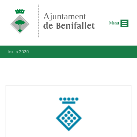
Vés al contingut
Ajuntament
de Benifallet
Menu
Esteu aquí
Inici
»
2020