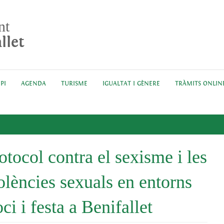
nt
llet
PI
AGENDA
TURISME
IGUALTAT I GÈNERE
TRÀMITS ONLIN
otocol contra el sexisme i les
olències sexuals en entorns
oci i festa a Benifallet