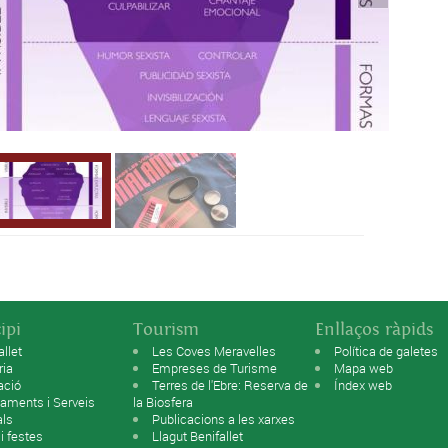
ipi
Tourism
Enllaços ràpids
allet
Les Coves Meravelles
Política de galetes
ria
Empreses de Turisme
Mapa web
ació
Terres de l'Ebre: Reserva de
Índex web
aments i Serveis
la Biosfera
als
Publicacions a les xarxes
 i festes
Llagut Benifallet