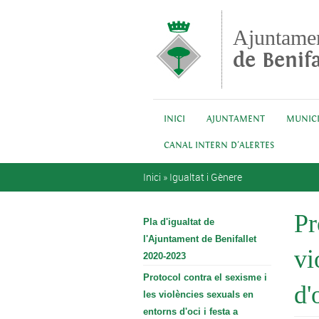
Vés al contingut
Ajuntame
de Benifa
INICI
AJUNTAMENT
MUNICI
CANAL INTERN D'ALERTES
Esteu aquí
Inici
»
Igualtat i Gènere
Pr
Pla d'igualtat de
l'Ajuntament de Benifallet
vi
2020-2023
Protocol contra el sexisme i
d'
les violències sexuals en
entorns d'oci i festa a