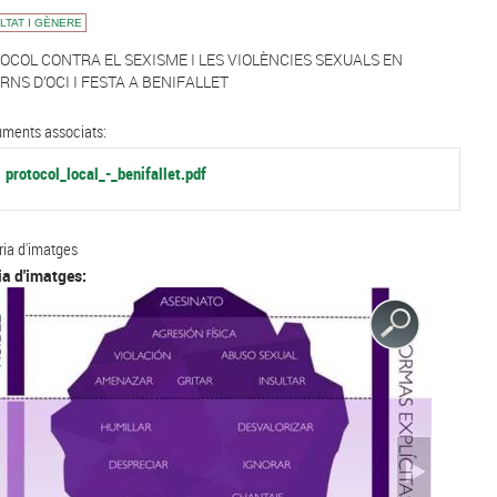
LTAT I GÈNERE
OCOL CONTRA EL SEXISME I LES VIOLÈNCIES SEXUALS EN
RNS D’OCI I FESTA A BENIFALLET
ments associats:
protocol_local_-_benifallet.pdf
ria d'imatges
ia d'imatges: