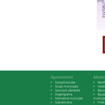
Ajuntament
Munic
Consell escolar
Benif
Grups municipals
Histò
Sessions plenàries
Educ
Organigrama
Equip
Normativa municipal
municip
Subvencions
Fires