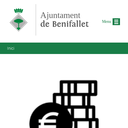
Vés al contingut
Ajuntament
de Benifallet
Menu
Esteu aquí
Inici