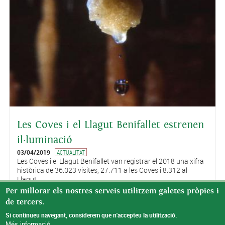
Les Coves i el Llagut Benifallet estrenen
il·luminació
03/04/2019
ACTUALITAT
Les Coves i el Llagut Benifallet van registrar el 2018 una xifra
històrica de 36.023 visites, 27.711 a les Coves i 8.312 al
Llagut.
Per millorar els nostres serveis utilitzem galetes pròpies i
de tercers.
Pàgines
« primer
‹ anterior
1
2
3
4
SEGÜENT ›
últim »
Si continueu navegant, considerem que n'accepteu la utilització.
Més informació