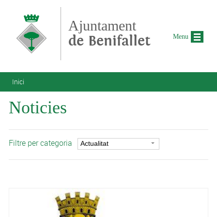
Vés al contingut
Ajuntament
de Benifallet
Menu
Esteu aquí
Inici
Noticies
Filtre per categoria