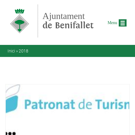
Vés al contingut
Ajuntament
de Benifallet
Menu
Esteu aquí
Inici
»
2018