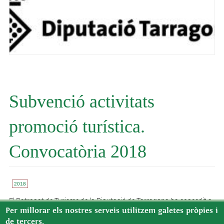
Subvenció activitats
promoció turística.
Convocatòria 2018
2018
El Patronat de Turisme de la Diputació de Tarragona ha concedit a
l'Ajuntament de Benifallet una subvenció de 1.281,66€ per a la
Per millorar els nostres serveis utilitzem galetes pròpies i
realització de programes concrets i activitats de promoció
de tercers.