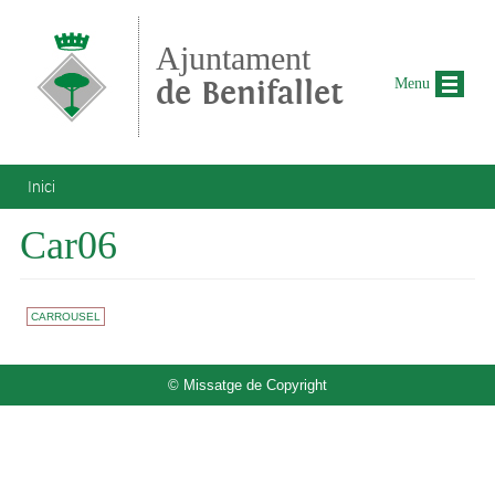
Vés al contingut
Ajuntament
de Benifallet
Menu
Esteu aquí
Inici
Car06
CARROUSEL
© Missatge de Copyright