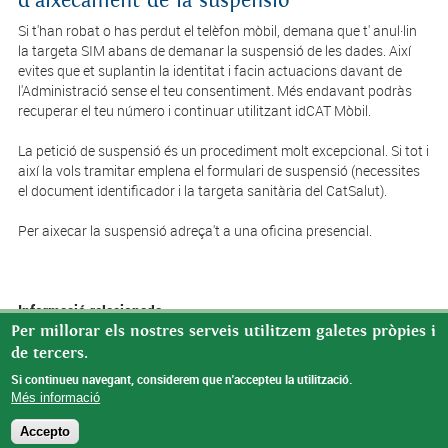
d'aixecament de la suspensió
Si t'han robat o has perdut el telèfon mòbil, demana que t' anul·lin
la targeta SIM abans de demanar la suspensió de les dades. Així
evites que et suplantin la identitat i facin actuacions davant de
l'Administració sense el teu consentiment. Més endavant podràs
recuperar el teu número i continuar utilitzant idCAT Mòbil.
La petició de suspensió és un procediment molt excepcional. Si tot i
així la vols tramitar emplena el formulari de suspensió (necessites
el document identificador i la targeta sanitària del CatSalut).
Per aixecar la suspensió adreça't a una oficina presencial.
Informació relacionada
Formulari de suspensió
Per millorar els nostres serveis utilitzem galetes pròpies i
de tercers.
Oficines habilitades atenció presencial
Si continueu navegant, considerem que n'accepteu la utilització.
Més informació
Accepto
© Missatge de Copyright