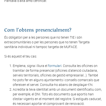
Pantalla d'alta amb certificat
Com l'obtens presencialment?
És obligatori per a les persones que no tenen TIE i són
extracomunitàries o per les persones que no tenen Targeta
sanitària individual ni tampoc targeta de MUFACE.
Si és aquest el teu cas:
Emplena, signa i lliura el
formulari
. Consulta les oficines on
tramitar de forma presencial (oficines d'atenció ciutadana,
serveis territorials, oficines de gestió empresarial...). També
ho pots fer en alguns ajuntaments i consells comarcals que
ofereixen el servei. Consulta-ho abans de desplaçar-t'hi.
Acredita la teva identitat amb un document identificatiu com,
per exemple, el DNI. Tots els documents que aportis han
d'estar vigents en el moment del registre. Si estigués caducat,
és necessari aportar el comprovant de renovació.