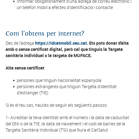
Informar obligatòriament d'una adreça de correu electrònic i
un telèfon mòbil a efectes d'identificació i contacte
Com l'obtens per internet?
Des de l'adreça
https://idcatmobil.seu.cat
. Ets pots donar d'alta
amb o sense certificat digital, però cal que tinguis la
Targeta
sanitària individual o la targeta de MUFACE.
Alta sense certificat
persones que tinguin nacionalitat espanyola
persones estrangeres que tinguin Targeta d’identitat
d’estranger (TIE).
Si és el teu cas, hauràs de seguir els següents passos:
1- Acreditar la teva identitat amb el número i la data de caducitat
del DNI o de la TIE, la data de naixement i el codi de barres de la
Targeta Sanitària Individual (TSI) que lliura el CatSalut.