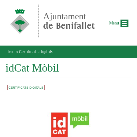
Vés al contingut
Ajuntament
de Benifallet
Menu
Esteu aquí
Inici
»
Certificats digitals
idCat Mòbil
CERTIFICATS DIGITALS