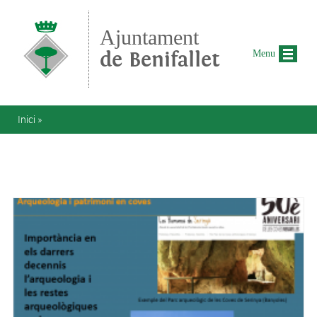
Vés al contingut
Ajuntament
de Benifallet
Menu
Esteu aquí
Inici
»